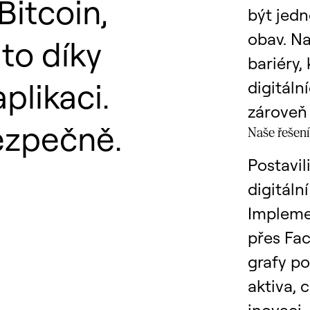
Bitcoin,
být jedn
obav. Na
to díky
bariéry,
plikaci.
digitáln
zároveň
ezpečně.
Naše řešen
Postavil
digitáln
Impleme
přes Fac
grafy p
aktiva, 
inovaci 