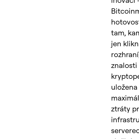
Bitcoin
hotovost
tam, kam
jen klik
rozhraní
znalosti
kryptop
uložena
maximáln
ztráty p
infrast
servere