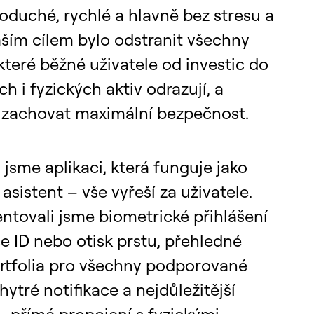
oduché, rychlé a hlavně bez stresu a
ším cílem bylo odstranit všechny
 které běžné uživatele od investic do
ích i fyzických aktiv odrazují, a
 zachovat maximální bezpečnost.
í
i jsme aplikaci, která funguje jako
í asistent – vše vyřeší za uživatele.
ntovali jsme biometrické přihlášení
e ID nebo otisk prstu, přehledné
ortfolia pro všechny podporované
chytré notifikace a nejdůležitější
– přímé propojení s fyzickými