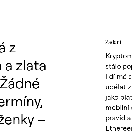
á z
Zadání
Kryptomě
a zlata
stále po
lidí má 
. Žádné
udělat z
ermíny,
jako pla
mobilní 
ženky –
pravidla
Etheree