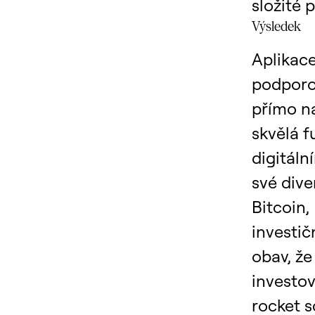
složité 
Výsledek
Aplikace
podporo
přímo n
skvělá f
digitáln
své dive
Bitcoin, 
investič
obav, že
investo
rocket s