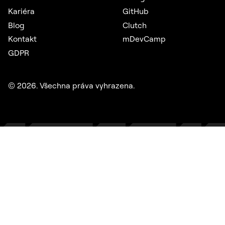
Kariéra
GitHub
Blog
Clutch
Kontakt
mDevCamp
GDPR
©
2026
. Všechna práva vyhrazena.
Salt Mobile
Mobilní samoobsluha umožňuje zákazníkům švýcarského
telekomunikačního operátora spravovat všechny služby na
jednom místě.