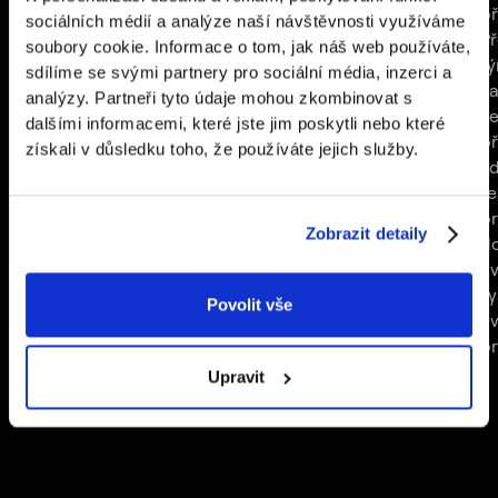
aplikaci, která z toho udělala
frustrujícího
př
sociálních médií a analýze naší návštěvnosti využíváme
nejchytřejší fotobudku na trhu.
hlavolamu na hladký
Př
soubory cookie. Informace o tom, jak náš web používáte,
proces. Díky aplikaci
tý
sdílíme se svými partnery pro sociální média, inzerci a
se každodenní
za
analýzy. Partneři tyto údaje mohou zkombinovat s
logistické výzvy
ve
dalšími informacemi, které jste jim poskytli nebo které
stávají otázkou
př
získali v důsledku toho, že používáte jejich služby.
několika kliknutí.
kd
ře
pr
Zobrazit detaily
d
ev
s
Povolit vše
e
p
Upravit