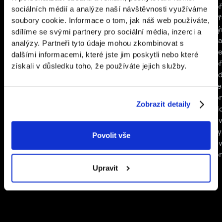
aplikaci, která z toho udělala
frustrujícího
př
sociálních médií a analýze naší návštěvnosti využíváme
nejchytřejší fotobudku na trhu.
hlavolamu na hladký
Př
soubory cookie. Informace o tom, jak náš web používáte,
proces. Díky aplikaci
tý
sdílíme se svými partnery pro sociální média, inzerci a
se každodenní
za
analýzy. Partneři tyto údaje mohou zkombinovat s
logistické výzvy
ve
dalšími informacemi, které jste jim poskytli nebo které
stávají otázkou
př
získali v důsledku toho, že používáte jejich služby.
několika kliknutí.
kd
ře
pr
Zobrazit detaily
d
ev
s
Povolit vše
e
p
Upravit