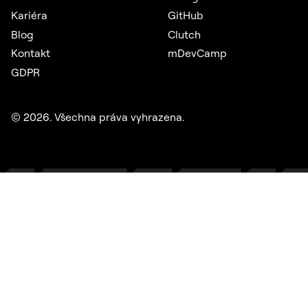
Kariéra
GitHub
Blog
Clutch
Kontakt
mDevCamp
GDPR
©
2026
. Všechna práva vyhrazena.
Salt Mobile
Mobilní samoobsluha umožňuje zákazníkům švýcarského
telekomunikačního operátora spravovat všechny služby na
jednom místě.