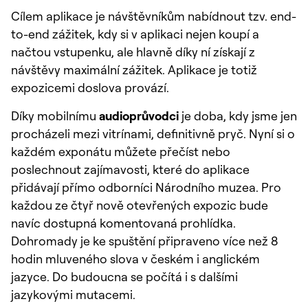
Cílem aplikace je návštěvníkům nabídnout tzv. end-
to-end zážitek, kdy si v aplikaci nejen koupí a
načtou vstupenku, ale hlavně díky ní získají z
návštěvy maximální zážitek. Aplikace je totiž
expozicemi doslova provází.
Díky mobilnímu
audioprůvodci
je doba, kdy jsme jen
procházeli mezi vitrínami, definitivně pryč. Nyní si o
každém exponátu můžete přečíst nebo
poslechnout zajímavosti, které do aplikace
přidávají přímo odborníci Národního muzea. Pro
každou ze čtyř nově otevřených expozic bude
navíc dostupná komentovaná prohlídka.
Dohromady je ke spuštění připraveno více než 8
hodin mluveného slova v českém i anglickém
jazyce. Do budoucna se počítá i s dalšími
jazykovými mutacemi.