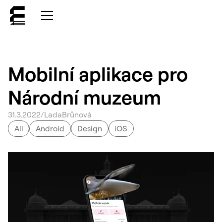
Mobilní aplikace pro
Národní muzeum
31
.
3
.
2022
/
Lada
Brůnová
All
Android
Design
iOS