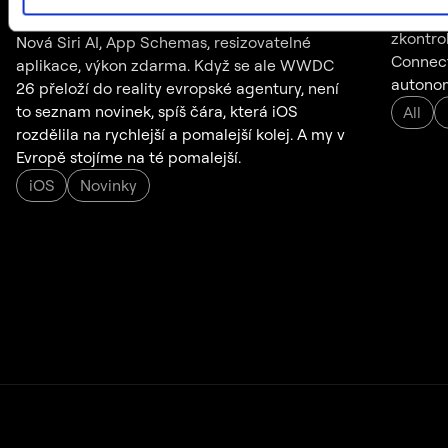
Co přin
6
.
8
.
2026
/
Radek
Doležal
zkontro
Nová Siri AI, App Schemas, resizovatelné
Connect,
aplikace, výkon zdarma. Když se ale WWDC
autonom
26 přeloží do reality evropské agentury, není
to seznam novinek, spíš čára, která iOS
All
rozdělila na rychlejší a pomalejší kolej. A my v
Evropě stojíme na té pomalejší.
iOS
Novinky