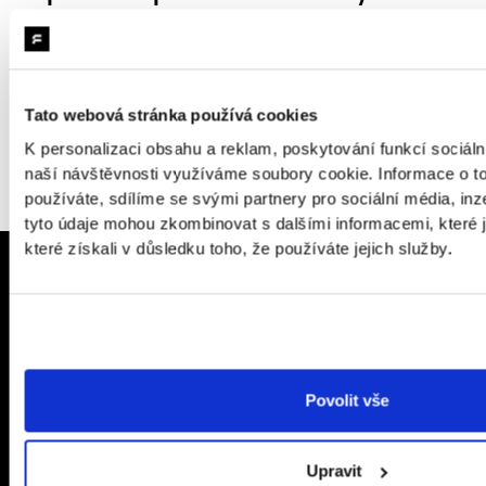
pro vás.
Napište
Lukášovi
, který Futured založil:
lukas.strnadel@futured.app
&
+420 605 312 459
Tato webová stránka používá cookies
K personalizaci obsahu a reklam, poskytování funkcí sociáln
naší návštěvnosti využíváme soubory cookie. Informace o t
používáte, sdílíme se svými partnery pro sociální média, inze
tyto údaje mohou zkombinovat s dalšími informacemi, které j
které získali v důsledku toho, že používáte jejich služby.
Nepřehlédněte
Povolit vše
Dozvuky WWDC 26: Apple rozdělil
App N
iOS na dvě rychlosti
Upravit
4
.
8
.
202