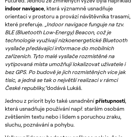
Futured. Jednou ze zmíněných výzev byla například
indoor navigace
, která významně usnadňuje
orientaci v prostoru a provází návštěvníka trasami,
které preferuje.
„Indoor navigace funguje na tzv.
BLE (Bluetooth Low-Energy) Beacon, což je
technologie využívají nízkoenergetické Bluetooth
vysílače předávající informace do mobilních
zařízeních. Tyto malé vysílače rozmístěné na
vytipovaná místa umožňují lokalizovat uživatele i
bez GPS. Po budově je jich rozmístěných více jak
tisíc, a jedná se tak o největší realizaci v rámci
České republiky,”
dodává Lukáš.
Jednou z priorit bylo také usnadnění
přístupnosti
,
která usnadňuje používání např. starším osobám
zvětšením textu nebo i lidem s poruchou zraku,
sluchu, poznávání a pohybu.