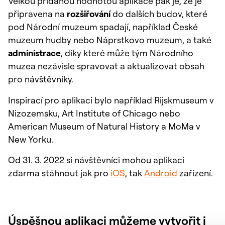
Velkou přidanou hodnotou aplikace pak je, že je
připravena na
rozšiřování
do dalších budov, které
pod Národní muzeum spadají, například České
muzeum hudby nebo Náprstkovo muzeum, a také
administrace
, díky které může tým Národního
muzea nezávisle spravovat a aktualizovat obsah
pro návštěvníky.
Inspirací pro aplikaci bylo například Rijskmuseum v
Nizozemsku, Art Institute of Chicago nebo
American Museum of Natural History a MoMa v
New Yorku.
Od 31. 3. 2022 si návštěvníci mohou aplikaci
zdarma stáhnout jak pro
iOS
, tak
Android
zařízení.
Úspěšnou aplikaci můžeme vytvořit i