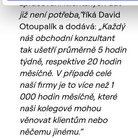
zpracování klientských dat
již není potřeba,”
říká David
Otoupalík a dodává:
„Každý
náš obchodní konzultant
tak ušetří průměrně 5 hodin
týdně, respektive 20 hodin
měsíčně. V případě celé
naší firmy je to více než 1
000 hodin měsíčně, které
naši kolegové mohou
věnovat klientům nebo
něčemu jinému.”