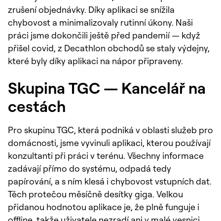
zrušení objednávky. Díky aplikaci se snížila
chybovost a minimalizovaly rutinní úkony. Naši
práci jsme dokončili ještě před pandemií — když
přišel covid, z Decathlon obchodů se staly výdejny,
které byly díky aplikaci na nápor připraveny.
Skupina TGC — Kancelář na
cestách
Pro skupinu TGC, která podniká v oblasti služeb pro
domácnosti, jsme vyvinuli aplikaci, kterou používají
konzultanti při práci v terénu. Všechny informace
zadávají přímo do systému, odpadá tedy
papírování, a s ním klesá i chybovost vstupních dat.
Těch protečou měsíčně desítky giga. Velkou
přidanou hodnotou aplikace je, že plně funguje i
offline, takže uživatele nezradí ani v malé vesnici,