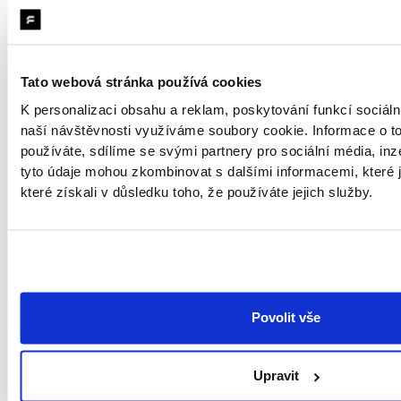
trávil až hodinu denně. Díky
mobilní aplikaci, kterou
může použít kdykoliv a
Tato webová stránka používá cookies
kdekoliv, to zvládne za
K personalizaci obsahu a reklam, poskytování funkcí sociáln
pouhých 20 minut
naší návštěvnosti využíváme soubory cookie. Informace o t
používáte, sdílíme se svými partnery pro sociální média, inze
rozložených během dne —
tyto údaje mohou zkombinovat s dalšími informacemi, které j
které získali v důsledku toho, že používáte jejich služby.
data může zpracovat hned
při schůzkách s klienty,
během konzultace jejich
potřeb. A po práci může
Povolit vše
rovnou domů k rodině,
zámezí kanceláře pro
Upravit