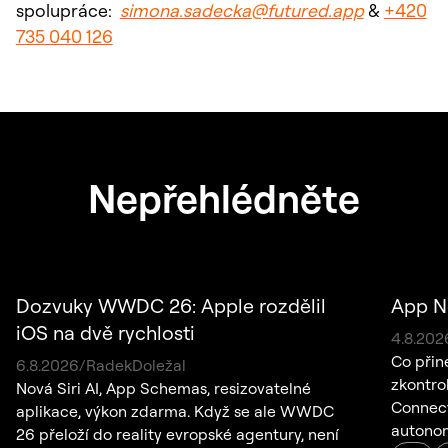
spolupráce:
simona.sadecka@futured.app
&
+420
735 040 126
Nepřehlédněte
Dozvuky WWDC 26: Apple rozdělil
App N
iOS na dvě rychlosti
4
.
8
.
202
Co přin
6
.
8
.
2026
/
Radek
Doležal
zkontro
Nová Siri AI, App Schemas, resizovatelné
Connect,
aplikace, výkon zdarma. Když se ale WWDC
autonom
26 přeloží do reality evropské agentury, není