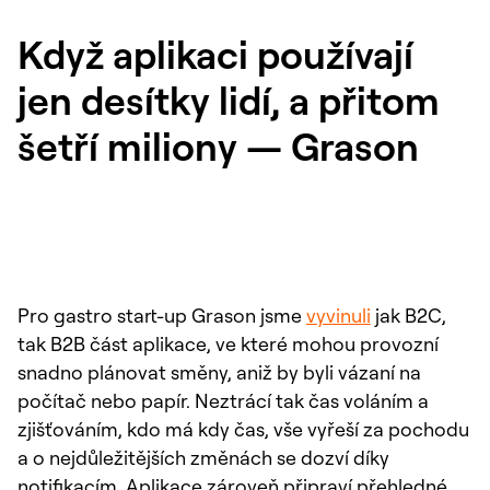
Když aplikaci používají
jen desítky lidí, a přitom
šetří miliony — Grason
Pro gastro start-up Grason jsme
vyvinuli
jak B2C,
tak B2B část aplikace, ve které mohou provozní
snadno plánovat směny, aniž by byli vázaní na
počítač nebo papír. Neztrácí tak čas voláním a
zjišťováním, kdo má kdy čas, vše vyřeší za pochodu
a o nejdůležitějších změnách se dozví díky
notifikacím. Aplikace zároveň připraví přehledné