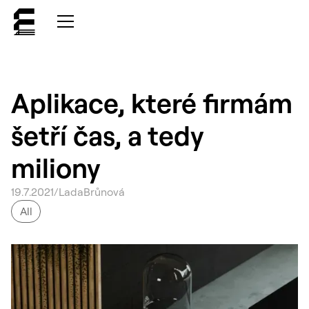
Aplikace, které firmám
šetří čas, a tedy
miliony
19
.
7
.
2021
/
Lada
Brůnová
All