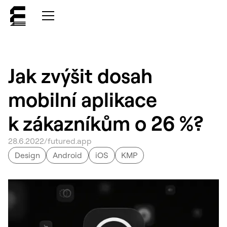
Jak zvýšit dosah
mobilní aplikace
k zákazníkům o 26 %?
28
.
6
.
2022
/
futured.app
Design
Android
iOS
KMP