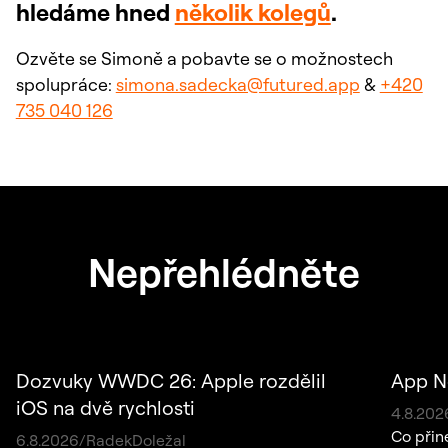
hledáme hned
několik kolegů
.
Ozvěte se Simoně a pobavte se o možnostech
spolupráce:
simona.sadecka@futured.app
&
+420
735 040 126
Nepřehlédněte
Dozvuky WWDC 26: Apple rozdělil
App N
iOS na dvě rychlosti
4
.
8
.
202
Co přin
6
.
8
.
2026
/
Radek
Doležal