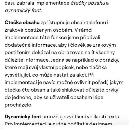
času zabrala implementace
čtečky obsahu
a
dynamický font
.
Čtečka obsahu
zpřístupňuje obsah telefonu i
zrakově postiženým osobám. V rámci
implementace této funkce jsme přidávali
dodatečné informace, aby i člověk se zrakovým
postižením dokázal na obrazovce najít všechny
důležité informace. Jedná se například o obrázky,
které mají svůj vlastní popisek, nebo tlačítka
vysvětlující, co může nastat za akci. Při
implementaci je navíc možné ovlivnit pořadí, jakým
čtečka čte obsah a také shlukovat důležité prvky
do jednoho, aby se uživateli obsahem lépe
procházelo.
Dynamický font
umožňuje zvětšení velikosti textu.
Pro implementaci je nutné počítat s designem,