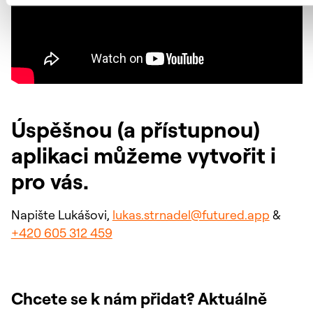
Úspěšnou (a přístupnou)
aplikaci můžeme vytvořit i
pro vás.
Napište Lukášovi,
lukas.strnadel@futured.app
&
+420 605 312 459
Chcete se k nám přidat? Aktuálně