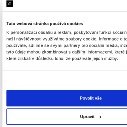
který se velkému textu dokáže přizpůsobit.
Společně s větším textem je pak dobré myslet i na
správné zvětšování ikonek. Další dobrou praktikou
Tato webová stránka používá cookies
je při určité velikosti překlopit horizontální prvky na
vertikální.
K personalizaci obsahu a reklam, poskytování funkcí sociáln
naší návštěvnosti využíváme soubory cookie. Informace o t
používáte, sdílíme se svými partnery pro sociální média, inze
tyto údaje mohou zkombinovat s dalšími informacemi, které j
Aplikace také podporuje
dark mode
i
light mode
,
které získali v důsledku toho, že používáte jejich služby.
obsahuje
titulky
ke všem audio stopám a
podporuje funkce specifické pro danou platformu,
jako je třeba
zvýraznění tlačítek
.
Povolit vše
Upravit