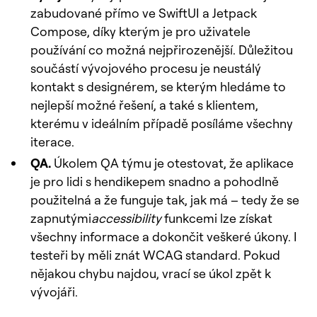
zabudované přímo ve SwiftUI a Jetpack
Compose, díky kterým je pro uživatele
používání co možná nejpřirozenější. Důležitou
součástí vývojového procesu je neustálý
kontakt s designérem, se kterým hledáme to
nejlepší možné řešení, a také s klientem,
kterému v ideálním případě posíláme všechny
iterace.
QA.
Úkolem QA týmu je otestovat, že aplikace
je pro lidi s hendikepem snadno a pohodlně
použitelná a že funguje tak, jak má – tedy že se
zapnutými
accessibility
funkcemi lze získat
všechny informace a dokončit veškeré úkony. I
testeři by měli znát WCAG standard. Pokud
nějakou chybu najdou, vrací se úkol zpět k
vývojáři.