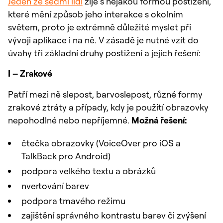
Jeden ze sedmi lidí
žije s nějakou formou postižení,
které mění způsob jeho interakce s okolním
světem, proto je extrémně důležité myslet při
vývoji aplikace i na ně. V zásadě je nutné vzít do
úvahy tři základní druhy postižení a jejich řešení:
I – Zrakové
Patří mezi ně slepost, barvoslepost, různé formy
zrakové ztráty a případy, kdy je použití obrazovky
nepohodlné nebo nepříjemné.
Možná řešení:
čtečka obrazovky (VoiceOver pro iOS a
TalkBack pro Android)
podpora velkého textu a obrázků
nvertování barev
podpora tmavého režimu
zajištění správného kontrastu barev či zvýšení