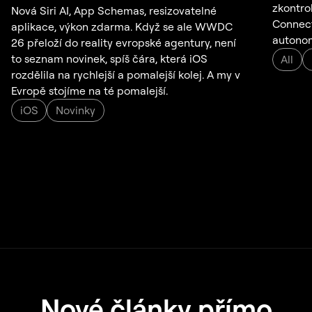
zkontro
Nová Siri AI, App Schemas, resizovatelné
Connect,
aplikace, výkon zdarma. Když se ale WWDC
autonom
26 přeloží do reality evropské agentury, není
to seznam novinek, spíš čára, která iOS
All
rozdělila na rychlejší a pomalejší kolej. A my v
Evropě stojíme na té pomalejší.
iOS
Novinky
Nové články přímo