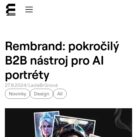
Rembrand: pokročilý
B2B nástroj pro AI
portréty
27
.
8
.
2024
/
Lada
Brůnová
Novinky
Design
All