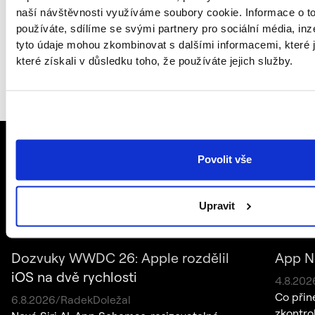
Míše Kormošové
a pobavte se o možnostech
naší návštěvnosti využíváme soubory cookie. Informace o t
spolupráce:
michaela.kormosova@futured.app
&
používáte, sdílíme se svými partnery pro sociální média, inze
+420 739 106 507
.
tyto údaje mohou zkombinovat s dalšími informacemi, které j
které získali v důsledku toho, že používáte jejich služby.
Povolit vše
Nepřehlédněte
Upravit
Dozvuky WWDC 26: Apple rozdělil
App N
iOS na dvě rychlosti
4
.
8
.
202
Co přin
6
.
8
.
2026
/
Radek
Doležal
zkontro