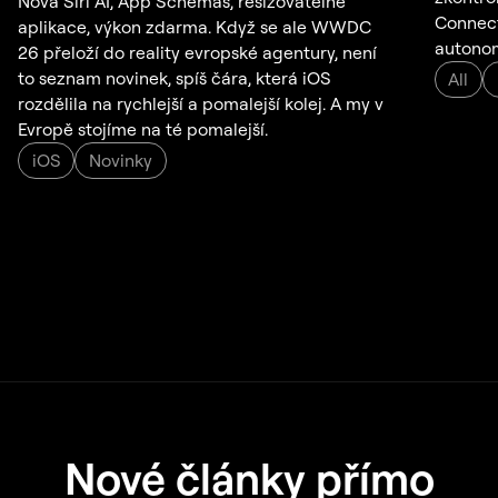
Nová Siri AI, App Schemas, resizovatelné
Connect,
aplikace, výkon zdarma. Když se ale WWDC
autonom
26 přeloží do reality evropské agentury, není
to seznam novinek, spíš čára, která iOS
All
rozdělila na rychlejší a pomalejší kolej. A my v
Evropě stojíme na té pomalejší.
iOS
Novinky
Nové články přímo