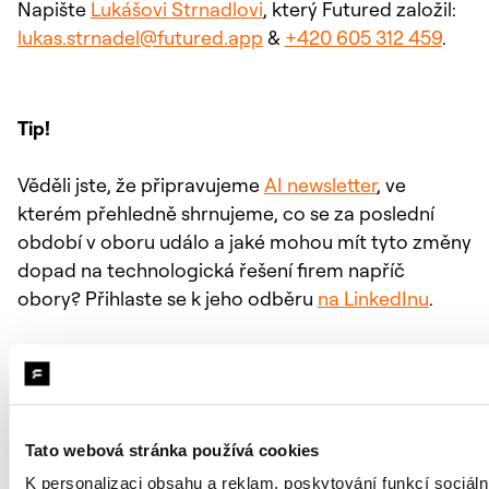
Napište
Lukášovi Strnadlovi
, který Futured založil:
lukas.strnadel@futured.app
&
+420 605 312 459
.
Tip!
Věděli jste, že připravujeme
AI newsletter
, ve
kterém přehledně shrnujeme, co se za poslední
období v oboru událo a jaké mohou mít tyto změny
dopad na technologická řešení firem napříč
obory? Přihlaste se k jeho odběru
na LinkedInu
.
Chcete se k nám přidat?
Tato webová stránka používá cookies
Aktuálně hledáme hned
několik kolegů
. Ozvěte se
K personalizaci obsahu a reklam, poskytování funkcí sociáln