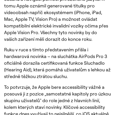
tomu Apple oznámil generované titulky pro
videoobsah napříč ekosystémem (iPhone, iPad,
Mac, Apple TV, Vision Pro) a možnost ovládat
kompatibilní elektrické invalidní vozíky očima přes
Apple Vision Pro. Všechny tyto novinky by do
vašich zařízení měli dorazit do konce roku.
Ruku v ruce s tímto představením přišla i
hardwarová novinka – na sluchátka AirPods Pro 3
oficiálně dorazila certifikovaná funkce Sluchadlo
(Hearing Aid), která pomáhá uživatelům s lehkou až
středně těžkou ztrátou sluchu.
To potvrzuje, že Apple bere accessibility vážně a
posouvá ji z pozice „samostatné kapitoly pro úzkou
skupinu uživatelů" do role jedné z hlavních linií,
kolem kterých staví novinky. Klíčové accessibility
funkce dnes využívají to nejsilnější, co iOS aktuálně