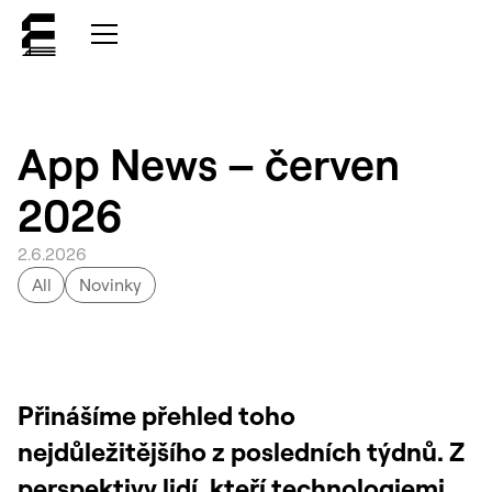
App News – červen
2026
2
.
6
.
2026
All
Novinky
Přinášíme přehled toho
nejdůležitějšího z posledních týdnů. Z
perspektivy lidí, kteří technologiemi