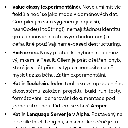
Value classy (experimentálně).
Nově umí mít víc
fieldů a hodí se jako modely doménových dat.
Compiler jim sám vygeneruje equals(),
hashCode() i toString(), nemají žádnou identitu
(jsou definované čistě svými hodnotami) a
defaultně používají name-based destructuring.
Rich errors.
Nový přístup k chybám: něco mezi
výjimkami a Result. Cílem je psát ošetření chyb,
které je vidět přímo v typu a nemusíte na něj
myslet až za běhu. Zatím experimentální.
Kotlin Toolchain.
Jeden tool jako vstup do celého
ekosystému: založení projektu, build, run, testy,
formátování i generování dokumentace pod
jednou střechou. Jádrem se stává
Amper
.
Kotlin Language Server je v Alpha.
Postavený na
plné síle IntelliJ enginu, a hlavně: konečně je tu