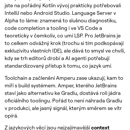
jste na pořádný Kotlin vývoj prakticky potřebovali
IntelliJ nebo Android Studio. Language Server v
Alpha to láme: znamená to slušnou diagnostiku,
code completion a tooling i ve VS Code a
teoreticky v čemkoliv, co umí LSP. Pro JetBrains je
to celkem odvážný krok (trochu si tím podkopávají
exkluzivitu vlastních IDE), ale dává to smysl ve chvíli,
kdy se trh editorů drobí a AI agenti potřebují
standardizovaný přístup k tomu, co jazyk umí.
Toolchain a začlenění Amperu zase ukazují, kam to
míří s build systémem. Amper, kterého JetBrains
staví jako alternativu ke Gradlu, dostává roli jádra
oficiálního toolingu. Pořád to není náhrada Gradlu
v produkci, ale jasný signál, kterým směrem se vítr
opírá.
Z jazykových věcí jsou nejzajímavější
context