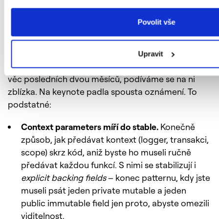
Kotlin 2.4.0
Povolit vše
Letošní KotlinConf (20.–22. května v Mnichově) byla
pořádně našlapaná a posloužila zároveň jako první
Upravit
ochutnávka Kotlin 2.4.0. Protože jde o nejdůležitější
věc posledních dvou měsíců, podíváme se na ni
zblízka. Na keynote padla spousta oznámení. To
podstatné:
Context parameters míří do stable.
Konečně
způsob, jak předávat kontext (logger, transakci,
scope) skrz kód, aniž byste ho museli ručně
předávat každou funkcí. S nimi se stabilizují i
explicit backing fields
– konec patternu, kdy jste
museli psát jeden private mutable a jeden
public immutable field jen proto, abyste omezili
viditelnost.