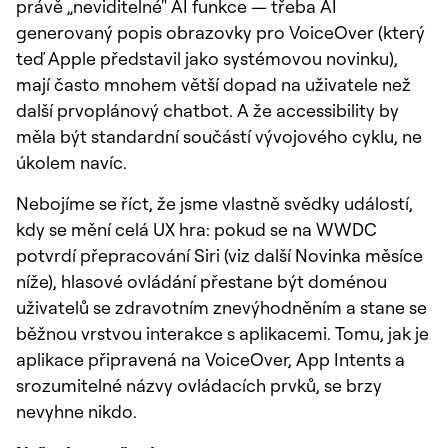
právě „neviditelné" AI funkce — třeba AI
generovaný popis obrazovky pro VoiceOver (který
teď Apple představil jako systémovou novinku),
mají často mnohem větší dopad na uživatele než
další prvoplánový chatbot. A že accessibility by
měla být standardní součástí vývojového cyklu, ne
úkolem navíc.
Nebojíme se říct, že jsme vlastně svědky událostí,
kdy se mění celá UX hra: pokud se na WWDC
potvrdí přepracování Siri (viz další Novinka měsíce
níže), hlasové ovládání přestane být doménou
uživatelů se zdravotním znevýhodněním a stane se
běžnou vrstvou interakce s aplikacemi. Tomu, jak je
aplikace připravená na VoiceOver, App Intents a
srozumitelné názvy ovládacích prvků, se brzy
nevyhne nikdo.