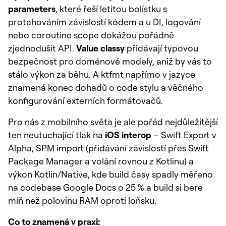
parameters
, které řeší letitou bolístku s
protahováním závislostí kódem a u DI, logování
nebo coroutine scope dokážou pořádně
zjednodušit API.
Value classy
přidávají typovou
bezpečnost pro doménové modely, aniž by vás to
stálo výkon za běhu. A ktfmt napřímo v jazyce
znamená konec dohadů o code stylu a věčného
konfigurování externích formátovačů.
Pro nás z mobilního světa je ale pořád nejdůležitější
ten neutuchající tlak na
iOS interop
– Swift Export v
Alpha, SPM import (přidávání závislostí přes Swift
Package Manager a volání rovnou z Kotlinu) a
výkon Kotlin/Native, kde build časy spadly měřeno
na codebase Google Docs o 25 % a build si bere
míň než polovinu RAM oproti loňsku.
Co to znamená v praxi: