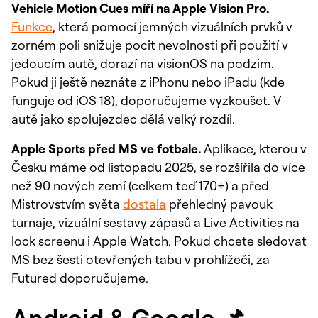
Vehicle Motion Cues míří na Apple Vision Pro.
Funkce
, která pomocí jemných vizuálních prvků v
zorném poli snižuje pocit nevolnosti při použití v
jedoucím autě, dorazí na visionOS na podzim.
Pokud ji ještě neznáte z iPhonu nebo iPadu (kde
funguje od iOS 18), doporučujeme vyzkoušet. V
autě jako spolujezdec dělá velký rozdíl.
Apple Sports před MS ve fotbale.
Aplikace, kterou v
Česku máme od listopadu 2025, se rozšířila do více
než 90 nových zemí (celkem teď 170+) a před
Mistrovstvím světa
dostala
přehledný pavouk
turnaje, vizuální sestavy zápasů a Live Activities na
lock screenu i Apple Watch. Pokud chcete sledovat
MS bez šesti otevřených tabu v prohlížeči, za
Futured doporučujeme.
Android & Google 📌