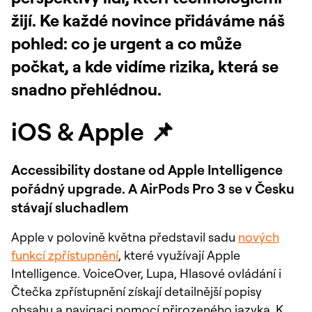
žijí. Ke každé novince přidáváme náš
pohled: co je urgent a co může
počkat, a kde vidíme rizika, která se
snadno přehlédnou.
iOS & Apple 📌
Accessibility dostane od Apple Intelligence
pořádný upgrade. A AirPods Pro 3 se v Česku
stávají sluchadlem
Apple v polovině května představil sadu
nových
funkcí zpřístupnění
, které využívají Apple
Intelligence. VoiceOver, Lupa, Hlasové ovládání i
Čtečka zpřístupnění získají detailnější popisy
obsahu a navigaci pomocí přirozeného jazyka. K