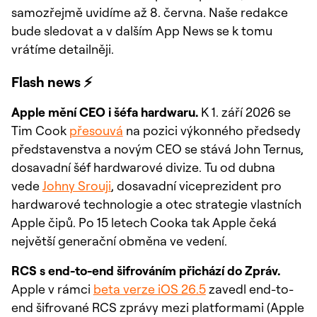
samozřejmě uvidíme až 8. června. Naše redakce
bude sledovat a v dalším App News se k tomu
vrátíme detailněji.
Flash news ⚡
Apple mění CEO i šéfa hardwaru.
K 1. září 2026 se
Tim Cook
přesouvá
na pozici výkonného předsedy
představenstva a novým CEO se stává John Ternus,
dosavadní šéf hardwarové divize. Tu od dubna
vede
Johny Srouji
, dosavadní viceprezident pro
hardwarové technologie a otec strategie vlastních
Apple čipů. Po 15 letech Cooka tak Apple čeká
největší generační obměna ve vedení.
RCS s end-to-end šifrováním přichází do Zpráv.
Apple v rámci
beta verze iOS 26.5
zavedl end-to-
end šifrované RCS zprávy mezi platformami (Apple