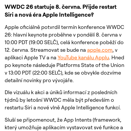
WWDC 26 startuje 8. června. Přijde restart
Siri a nová éra Apple Intelligence?
Apple oficiálně potvrdil termín konference WWDC
26: hlavní keynote proběhne v pondělí 8. června v
10:00 PDT (19:00 SELČ), celá konference poběží do
12. června. Streamovat se bude na
apple.com
, v
aplikaci Apple TV a na
YouTube kanálu Applu
. Hned
po keynote následuje Platforms State of the Union
v 13:00 PDT (22:00 SELČ), kde se obvykle dozvíme
detailní novinky pro vývojáře.
Dle vizuálu k akci a úniků informací z posledních
týdnů by letošní WWDC měla být především o
restartu Siri a nové vlně Apple Intelligence funkcí.
Sluší se připomenout, že App Intents (framework,
který umožňuje aplikacím vystavovat své funkce a