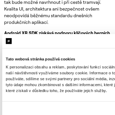
tak bude možné navrhnout i při cestě tramvají.
Kvalita UI, architektura ani bezpečnost ovšem
neodpovídá běžnému standardu dnešních
produkčních aplikací.
Android XR SDK získává podporu klíčových herních
enginů.
Vývojáři aplikací pro rozšířenou realitu
mohou
nově
nativně využívat Unreal Engine a
Godot, podpořené dotačním programem
Developer Catalyst
.
Tato webová stránka používá cookies
K personalizaci obsahu a reklam, poskytování funkcí sociáln
Google TV nasazuje Gemini pro 300 milionů
naší návštěvnosti využíváme soubory cookie. Informace o t
aktivních zařízení:
Aktualizované Engage SDK
používáte, sdílíme se svými partnery pro sociální média, inze
využívá umělou inteligenci pro pokročilé
tyto údaje mohou zkombinovat s dalšími informacemi, které j
generování kontextových doporučení obsahu
které získali v důsledku toho, že používáte jejich služby.
přímo na domovské obrazovce televizí.
KMP 📌