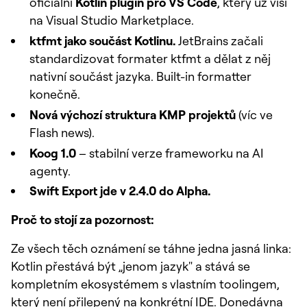
oficiální
Kotlin plugin pro VS Code
, který už visí
na Visual Studio Marketplace.
ktfmt jako součást Kotlinu.
JetBrains začali
standardizovat formater ktfmt a dělat z něj
nativní součást jazyka. Built-in formatter
konečně.
Nová výchozí struktura KMP projektů
(víc ve
Flash news).
Koog 1.0
– stabilní verze frameworku na AI
agenty.
Swift Export jde v 2.4.0 do Alpha.
Proč to stojí za pozornost:
Ze všech těch oznámení se táhne jedna jasná linka:
Kotlin přestává být „jenom jazyk" a stává se
kompletním ekosystémem s vlastním toolingem,
který není přilepený na konkrétní IDE. Donedávna