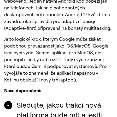
webového). Jeden nativní Android kód poběží jak
na telefonech, tak na plnohodnotných
desktopových noteboocích. Android 17 kvůli tomu
zavádí striktní pravidla pro adaptivní design
(Adaptive-first) připravená na bohatý multitasking.
Je to logický krok, kterým Google může získat
podobnou provázanost jako iOS/MacOS. Google
sice nyní vydal Gemini aplikaci pro MacOS, ale
pochopitelně by rád rozšířil řady svých zařízení,
které budou Gemini podporovat systémově. Pro
vývojáře to znamená, že aplikací napsanou v
Kotlinu obslouží i nový trh laptopů.
Naše doporučení:
Sledujte, jakou trakci nová
platforma bude mít a jestli