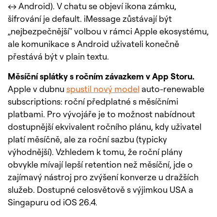
↔ Android). V chatu se objeví ikona zámku,
šifrování je default. iMessage zůstávají být
„nejbezpečnější" volbou v rámci Apple ekosystému,
ale komunikace s Android uživateli konečně
přestává být v plain textu.
Měsíční splátky s ročním závazkem v App Storu.
Apple v dubnu
spustil nový model
auto-renewable
subscriptions: roční předplatné s měsíčními
platbami. Pro vývojáře je to možnost nabídnout
dostupnější ekvivalent ročního plánu, kdy uživatel
platí měsíčně, ale za roční sazbu (typicky
výhodnější). Vzhledem k tomu, že roční plány
obvykle mívají lepší retention než měsíční, jde o
zajímavý nástroj pro zvýšení konverze u dražších
služeb. Dostupné celosvětově s výjimkou USA a
Singapuru od iOS 26.4.