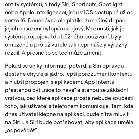
entity systému, a tedy Siri, Shortcuts, Spotlight
nebo Apple Intelligence), jsou v iOS dostupné už od
verze 16. Donedávna ale platilo, že reálný dopad
jejich nasazení byl spíš okrajový. Možnosti, jak je
systém propojoval do běžného používání, byly
omezené a pro uživatele tak nepřinášely výrazný
rozdíl. A přesně to se teď může změnit.
Pokud se úniky informaci potvrdí a Siri opravdu
dostane chytřejší jádro, lepší porozumění kontextu
a hlubší propojení s aplikacemi, App Intents
přestanou být „nice to have" a stanou se základní
vrstvou, bez které aplikace prostě nebude součástí
toho, jak uživatel s telefonem komunikuje. Tam, kde
dnes uživatel klepne na aplikaci, bude zítra mluvit
na Siri... a Siri bude potřebovat, aby aplikace uměla
„odpovědět".