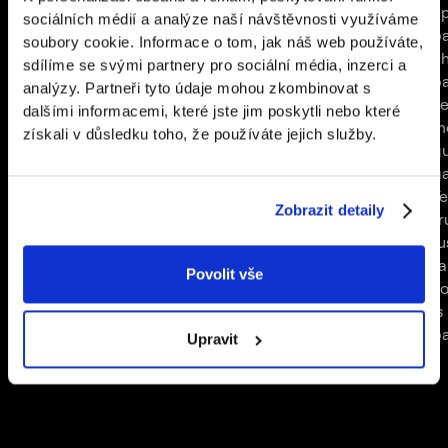
program, special offers, and
craftsmanship. We
ap
sociálních médií a analýze naší návštěvnosti využíváme
competitions all in one place.
developed an app
p
soubory cookie. Informace o tom, jak náš web používáte,
that turned it into the
ch
sdílíme se svými partnery pro sociální média, inzerci a
smartest photo booth
p
analýzy. Partneři tyto údaje mohou zkombinovat s
on the market.
ze
dalšími informacemi, které jste jim poskytli nebo které
m
získali v důsledku toho, že používáte jejich služby.
g
g
Te
Zobrazit detaily
fr
Ju
ta
Povolit vše
yo
is
p
Upravit