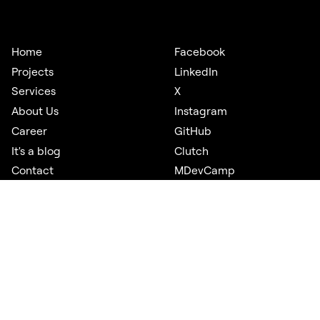
Home
Facebook
Projects
LinkedIn
Services
X
About Us
Instagram
Career
GitHub
It's a blog
Clutch
Contact
MDevCamp
GDPR
©
2026
. All rights reserved.